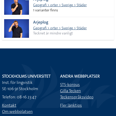
lista
Geografi > orter > Sverige > Städer
1 varianter finns
Arjeplog
Geografi > orter > Sverige > Städer
Tecknet är mindre vanligt
STOCKHOLMS UNIVERSITET
ANDRA WEBBPLATSER
Inst. för lingvistik
STS-korpus
SE-106 91 Stockholm
Gilla Tecken
Telefon: 08-16 23 47
Teckenspråksvideo
Kontakt
Fler länktips
Om webbplatsen