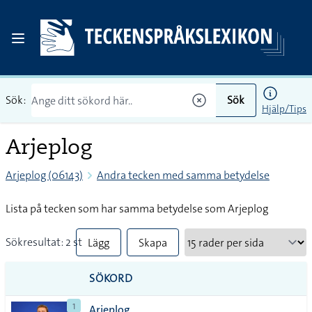
Sök:
Sök
Hjälp/Tips
Arjeplog
Arjeplog (06143)
Andra tecken med samma betydelse
Lista på tecken som har samma betydelse som Arjeplog
Sökresultat: 2 st
Lägg
Skapa
till
PDF
SÖKORD
alla i
1
Arjeplog