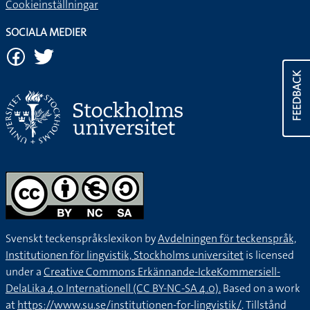
Cookieinställningar
SOCIALA MEDIER
FEEDBACK
Svenskt teckenspråkslexikon by
Avdelningen för teckenspråk,
Institutionen för lingvistik, Stockholms universitet
is licensed
under a
Creative Commons Erkännande-IckeKommersiell-
DelaLika 4.0 Internationell (CC BY-NC-SA 4.0).
Based on a work
at
https://www.su.se/institutionen-for-lingvistik/
. Tillstånd