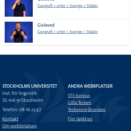
lista
Geografi > orter > Sverige > Städer
Gislaved
Geografi > orter > Sverige > Städer
STOCKHOLMS UNIVERSITET
ANDRA WEBBPLATSER
Inst. för lingvistik
STS-korpus
SE-106 91 Stockholm
Gilla Tecken
Telefon: 08-16 23 47
Teckenspråksvideo
Kontakt
Fler länktips
Om webbplatsen