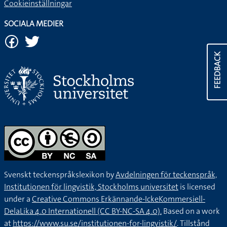
Cookieinställningar
SOCIALA MEDIER
FEEDBACK
Svenskt teckenspråkslexikon by
Avdelningen för teckenspråk,
Institutionen för lingvistik, Stockholms universitet
is licensed
under a
Creative Commons Erkännande-IckeKommersiell-
DelaLika 4.0 Internationell (CC BY-NC-SA 4.0).
Based on a work
at
https://www.su.se/institutionen-for-lingvistik/
. Tillstånd