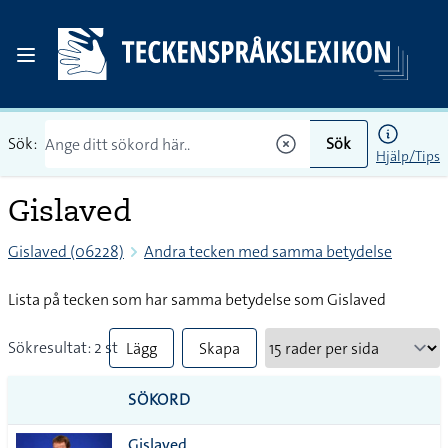
Sök:
Sök
Hjälp/Tips
Gislaved
Gislaved (06228)
Andra tecken med samma betydelse
Lista på tecken som har samma betydelse som Gislaved
Sökresultat: 2 st
Lägg
Skapa
till
PDF
SÖKORD
alla i
Gislaved