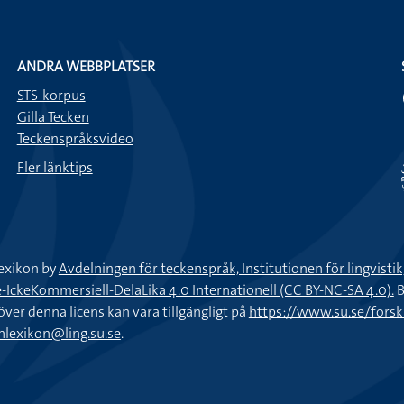
ANDRA WEBBPLATSER
STS-korpus
Gilla Tecken
Teckenspråksvideo
Fler länktips
exikon by
Avdelningen för teckenspråk, Institutionen för lingvisti
keKommersiell-DelaLika 4.0 Internationell (CC BY-NC-SA 4.0).
B
töver denna licens kan vara tillgängligt på
https://www.su.se/fors
nlexikon@ling.su.se
.