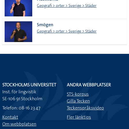
lista
Geografi > orter > Sverige > Städer
Smögen
Geografi > orter > Sverige > Städer
STOCKHOLMS UNIVERSITET
ANDRA WEBBPLATSER
Inst. för lingvistik
STS-korpus
SE-106 91 Stockholm
Gilla Tecken
Telefon: 08-16 23 47
Teckenspråksvideo
Kontakt
Fler länktips
Om webbplatsen