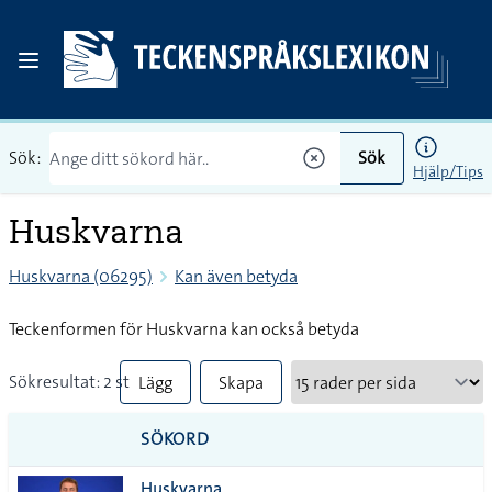
Sök:
Sök
Hjälp/Tips
Huskvarna
Huskvarna (06295)
Kan även betyda
Teckenformen för Huskvarna kan också betyda
Sökresultat: 2 st
Lägg
Skapa
till
PDF
SÖKORD
alla i
Huskvarna