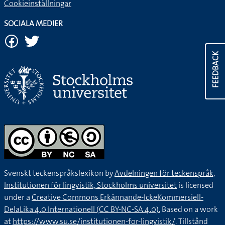
Cookieinställningar
SOCIALA MEDIER
FEEDBACK
Svenskt teckenspråkslexikon by
Avdelningen för teckenspråk,
Institutionen för lingvistik, Stockholms universitet
is licensed
under a
Creative Commons Erkännande-IckeKommersiell-
DelaLika 4.0 Internationell (CC BY-NC-SA 4.0).
Based on a work
at
https://www.su.se/institutionen-for-lingvistik/
. Tillstånd