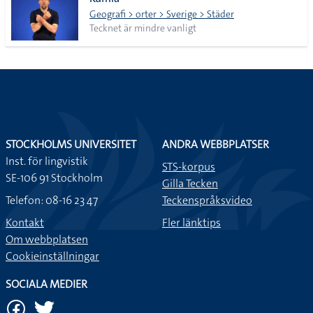
lista
Geografi > orter > Sverige > Städer
Tecknet är mindre vanligt
STOCKHOLMS UNIVERSITET
ANDRA WEBBPLATSER
Inst. för lingvistik
STS-korpus
SE-106 91 Stockholm
Gilla Tecken
Telefon: 08-16 23 47
Teckenspråksvideo
Kontakt
Fler länktips
Om webbplatsen
Cookieinställningar
SOCIALA MEDIER