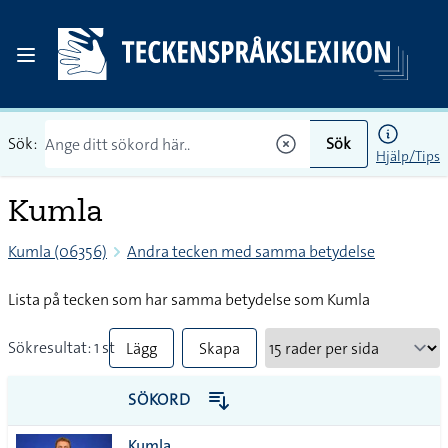
Sök:
Sök
Hjälp/Tips
Kumla
Kumla (06356)
Andra tecken med samma betydelse
Lista på tecken som har samma betydelse som Kumla
Sökresultat: 1 st
Lägg
Skapa
till
PDF
SÖKORD
alla i
Kumla