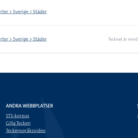
rter > Sverige > Städer
rter > Sverige > Städer
Tecknet är mind
ANDRA WEBBPLATSER
STS-korpus
Gilla Tecken
Teckenspråksvideo