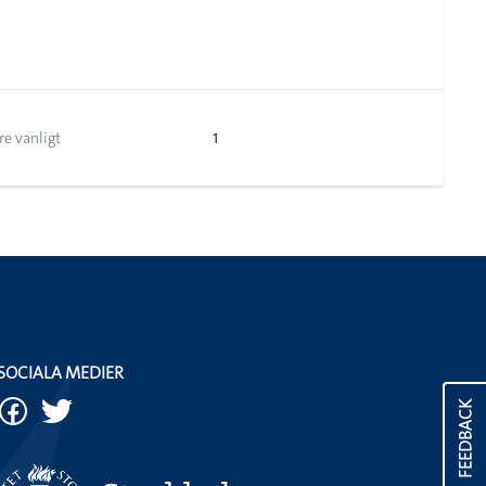
1
re vanligt
SOCIALA MEDIER
FEEDBACK