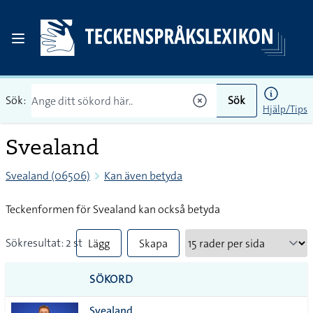
Sök:
Sök
Hjälp/Tips
Svealand
Svealand (06506)
Kan även betyda
Teckenformen för Svealand kan också betyda
Sökresultat: 2 st
Lägg
Skapa
till
PDF
SÖKORD
alla i
Svealand