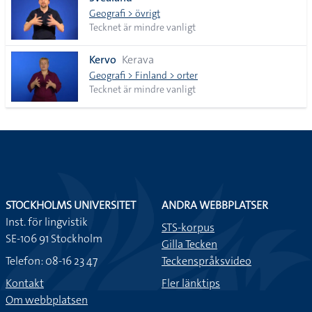
lista
Geografi > övrigt
Tecknet är mindre vanligt
Kervo
Kerava
Geografi > Finland > orter
Tecknet är mindre vanligt
STOCKHOLMS UNIVERSITET
ANDRA WEBBPLATSER
Inst. för lingvistik
STS-korpus
SE-106 91 Stockholm
Gilla Tecken
Telefon: 08-16 23 47
Teckenspråksvideo
Kontakt
Fler länktips
Om webbplatsen