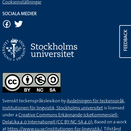
Cookieinställningar
SOCIALA MEDIER
FEEDBACK
Svenskt teckenspråkslexikon by
Avdelningen för teckenspråk,
Institutionen för lingvistik, Stockholms universitet
is licensed
under a
Creative Commons Erkännande-IckeKommersiell-
DelaLika 4.0 Internationell (CC BY-NC-SA 4.0).
Based on a work
at
https://www.su.se/institutionen-for-lingvistik/
. Tillstånd