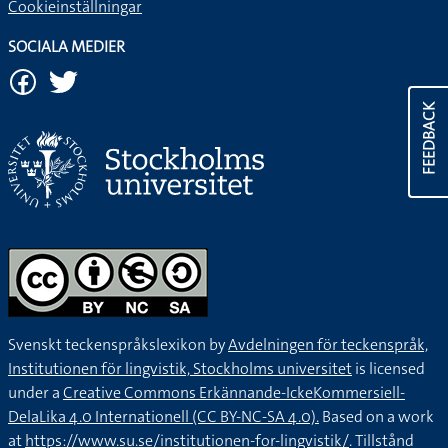
Cookieinställningar
SOCIALA MEDIER
FEEDBACK
Svenskt teckenspråkslexikon by
Avdelningen för teckenspråk,
Institutionen för lingvistik, Stockholms universitet
is licensed
under a
Creative Commons Erkännande-IckeKommersiell-
DelaLika 4.0 Internationell (CC BY-NC-SA 4.0).
Based on a work
at
https://www.su.se/institutionen-for-lingvistik/
. Tillstånd