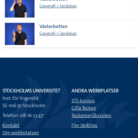
lista
Geografi > landskap
Västerbotten
Geografi > landskap
STOCKHOLMS UNIVERSITET
ANDRA WEBBPLATSER
Inst. för lingvistik
STS-korpus
SE-106 91 Stockholm
Gilla Tecken
Telefon: 08-16 23 47
Teckenspråksvideo
Kontakt
Fler länktips
Om webbplatsen