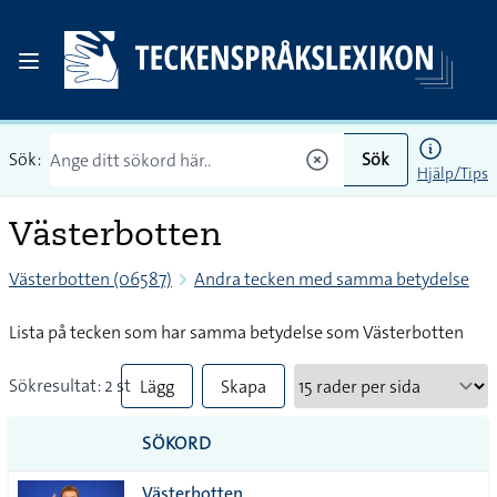
Sök:
Sök
Hjälp/Tips
Västerbotten
Västerbotten (06587)
Andra tecken med samma betydelse
Lista på tecken som har samma betydelse som Västerbotten
Sökresultat: 2 st
Lägg
Skapa
till
PDF
SÖKORD
alla i
Västerbotten