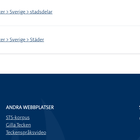
ter > Sverige > stadsdelar
ter > Sverige > Städer
ANDRA WEBBPLATSER
STS-korpus
Gilla Tecken
Teckenspråksvideo