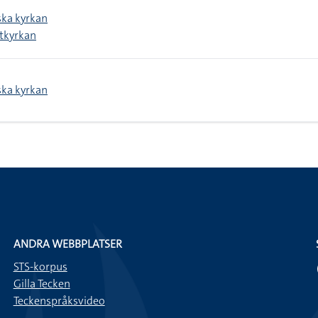
ska kyrkan
stkyrkan
ska kyrkan
ANDRA WEBBPLATSER
STS-korpus
Gilla Tecken
Teckenspråksvideo