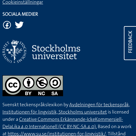
Cookieinställningar
SOCIALA MEDIER
FEEDBACK
Svenskt teckenspråkslexikon by
Avdelningen för teckenspråk,
Institutionen för lingvistik, Stockholms universitet
is licensed
under a
Creative Commons Erkännande-IckeKommersiell-
DelaLika 4.0 Internationell (CC BY-NC-SA 4.0).
Based on a work
at
https://www.su.se/institutionen-for-lingvistik/
. Tillstånd