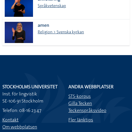
lista
Språkvetenskap
amen
Religion > Svenska kyrkan
STOCKHOLMS UNIVERSITET
ANDRA WEBBPLATSER
Inst. för lingvistik
STS-korpus
SE-106 91 Stockholm
Gilla Tecken
Telefon: 08-16 23 47
Teckenspråksvideo
Kontakt
Fler länktips
Om webbplatsen