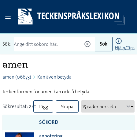
Sök:
Sök
Hjälp/Tips
amen
amen (06673)
Kan även betyda
Teckenformen för amen kan också betyda
Sökresultat: 2 st
Lägg
Skapa
till
PDF
SÖKORD
alla i
annotering