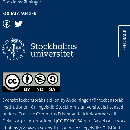
Cookieinställningar
SOCIALA MEDIER
FEEDBACK
Svenskt teckenspråkslexikon by
Avdelningen för teckenspråk,
Institutionen för lingvistik, Stockholms universitet
is licensed
under a
Creative Commons Erkännande-IckeKommersiell-
DelaLika 4.0 Internationell (CC BY-NC-SA 4.0).
Based on a work
at
https://www.su.se/institutionen-for-lingvistik/
. Tillstånd