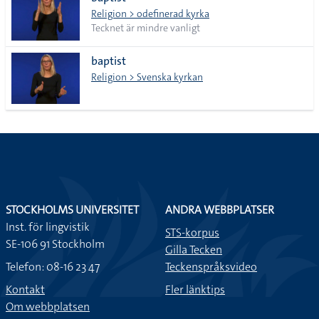
lista
Religion > odefinerad kyrka
Tecknet är mindre vanligt
baptist
Religion > Svenska kyrkan
STOCKHOLMS UNIVERSITET
ANDRA WEBBPLATSER
Inst. för lingvistik
STS-korpus
SE-106 91 Stockholm
Gilla Tecken
Telefon: 08-16 23 47
Teckenspråksvideo
Kontakt
Fler länktips
Om webbplatsen