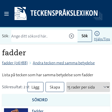
Sök:
Sök
Hjälp/Tips
fadder
fadder (06788)
Andra tecken med samma betydelse
Lista på tecken som har samma betydelse som fadder
Sökresultat: 2 st
Lägg
Skapa
till
PDF
SÖKORD
alla i
fadder