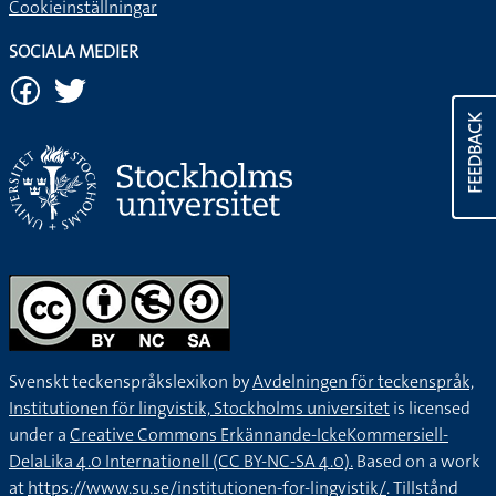
Cookieinställningar
SOCIALA MEDIER
FEEDBACK
Svenskt teckenspråkslexikon by
Avdelningen för teckenspråk,
Institutionen för lingvistik, Stockholms universitet
is licensed
under a
Creative Commons Erkännande-IckeKommersiell-
DelaLika 4.0 Internationell (CC BY-NC-SA 4.0).
Based on a work
at
https://www.su.se/institutionen-for-lingvistik/
. Tillstånd