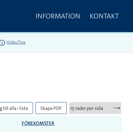
INFORMATION
KONTAKT
Hjälp/Tips
 till alla i lista
Skapa PDF
FÖREKOMSTER