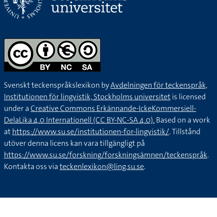
Svenskt teckenspråkslexikon by
Avdelningen för teckenspråk,
Institutionen för lingvistik, Stockholms universitet
is licensed
under a
Creative Commons Erkännande-IckeKommersiell-
DelaLika 4.0 Internationell (CC BY-NC-SA 4.0).
Based on a work
at
https://www.su.se/institutionen-for-lingvistik/
. Tillstånd
utöver denna licens kan vara tillgängligt på
https://www.su.se/forskning/forskningsämnen/teckenspråk
.
Kontakta oss via
teckenlexikon@ling.su.se
.