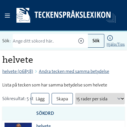
Sök:
Sök
Hjälp/Tips
helvete
helvete (06858)
Andra tecken med samma betydelse
Lista på tecken som har samma betydelse som helvete
Sökresultat: 5 st
Lägg
Skapa
till
PDF
SÖKORD
alla i
helvete