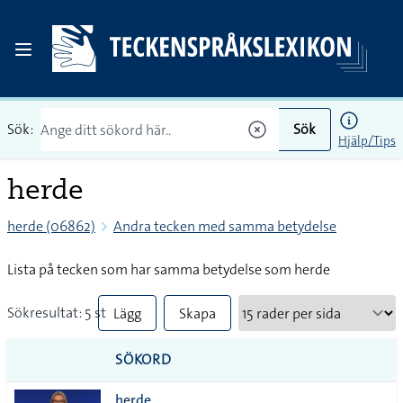
Sök:
Sök
Hjälp/Tips
herde
herde (06862)
Andra tecken med samma betydelse
Lista på tecken som har samma betydelse som herde
Sökresultat: 5 st
Lägg
Skapa
till
PDF
SÖKORD
alla i
herde