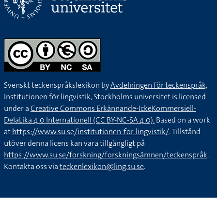
Svenskt teckenspråkslexikon by
Avdelningen för teckenspråk,
Institutionen för lingvistik, Stockholms universitet
is licensed
under a
Creative Commons Erkännande-IckeKommersiell-
DelaLika 4.0 Internationell (CC BY-NC-SA 4.0).
Based on a work
at
https://www.su.se/institutionen-for-lingvistik/
. Tillstånd
utöver denna licens kan vara tillgängligt på
https://www.su.se/forskning/forskningsämnen/teckenspråk
.
Kontakta oss via
teckenlexikon@ling.su.se
.