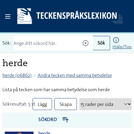
Sök:
Sök
Hjälp/Tips
herde
herde (06862)
Andra tecken med samma betydelse
Lista på tecken som har samma betydelse som herde
Sökresultat: 5 st
Lägg
Skapa
till
PDF
SÖKORD
alla i
herde