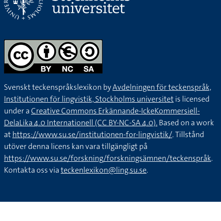
Svenskt teckenspråkslexikon by
Avdelningen för teckenspråk,
Institutionen för lingvistik, Stockholms universitet
is licensed
under a
Creative Commons Erkännande-IckeKommersiell-
DelaLika 4.0 Internationell (CC BY-NC-SA 4.0).
Based on a work
at
https://www.su.se/institutionen-for-lingvistik/
. Tillstånd
utöver denna licens kan vara tillgängligt på
https://www.su.se/forskning/forskningsämnen/teckenspråk
.
Kontakta oss via
teckenlexikon@ling.su.se
.