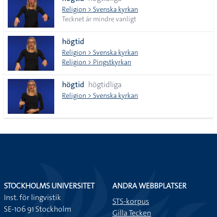
lista
Religion > Svenska kyrkan
Tecknet är mindre vanligt
högtid
Religion > Svenska kyrkan
Religion > Pingstkyrkan
högtid
högtidliga
Religion > Svenska kyrkan
STOCKHOLMS UNIVERSITET
ANDRA WEBBPLATSER
Inst. för lingvistik
STS-korpus
SE-106 91 Stockholm
Gilla Tecken