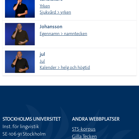
lista
Yrken
Sjukvård > yrken
Johansson
Egennamn > namntecken
jul
Jul
Kalender > helg och högtid
STOCKHOLMS UNIVERSITET
ANDRA WEBBPLATSER
Inst. för lingvistik
STS-korpus
SE-106 91 Stockholm
Gilla Tecken