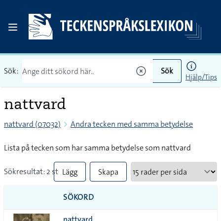
Sök:
Sök
Hjälp/Tips
nattvard
nattvard (07032)
Andra tecken med samma betydelse
Lista på tecken som har samma betydelse som nattvard
Sökresultat: 2 st
Lägg
Skapa
till
PDF
SÖKORD
alla i
nattvard