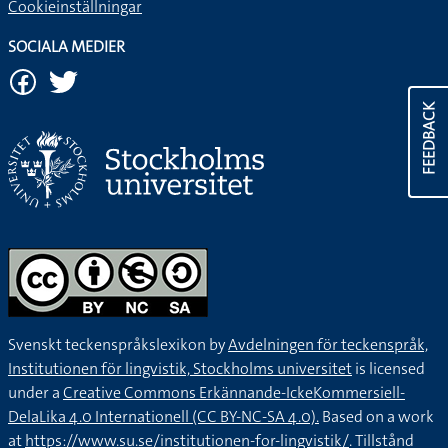
Cookieinställningar
SOCIALA MEDIER
FEEDBACK
Svenskt teckenspråkslexikon by
Avdelningen för teckenspråk,
Institutionen för lingvistik, Stockholms universitet
is licensed
under a
Creative Commons Erkännande-IckeKommersiell-
DelaLika 4.0 Internationell (CC BY-NC-SA 4.0).
Based on a work
at
https://www.su.se/institutionen-for-lingvistik/
. Tillstånd