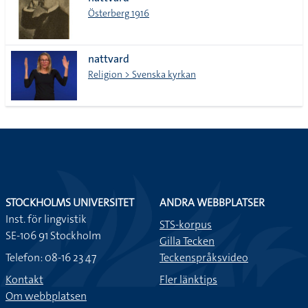
lista
Österberg 1916
nattvard
Religion > Svenska kyrkan
STOCKHOLMS UNIVERSITET
ANDRA WEBBPLATSER
Inst. för lingvistik
STS-korpus
SE-106 91 Stockholm
Gilla Tecken
Telefon: 08-16 23 47
Teckenspråksvideo
Kontakt
Fler länktips
Om webbplatsen