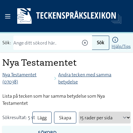
Sök:
Sök
Hjälp/Tips
Nya Testamentet
Nya Testamentet
Andra tecken med samma
(07038)
betydelse
Lista på tecken som har samma betydelse som Nya
Testamentet
Sökresultat: 5 st
Lägg
Skapa
till
PDF
SÖKORD