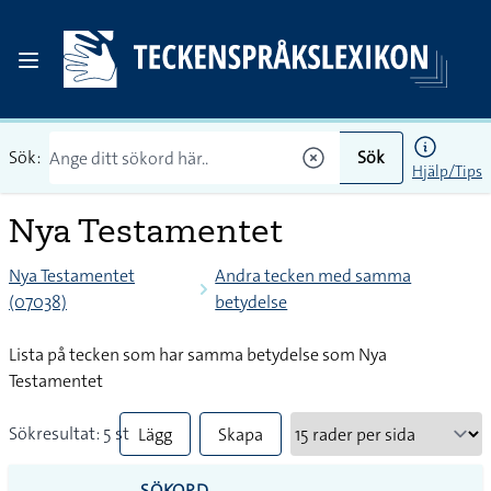
Sök:
Sök
Hjälp/Tips
Nya Testamentet
Nya Testamentet
Andra tecken med samma
(07038)
betydelse
Lista på tecken som har samma betydelse som Nya
Testamentet
Sökresultat: 5 st
Lägg
Skapa
till
PDF
SÖKORD