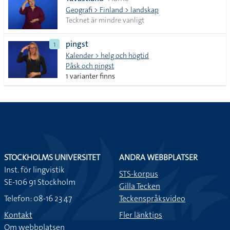
lista
Geografi > Finland > landskap
Tecknet är mindre vanligt
pingst
1
Kalender > helg och högtid
Påsk och pingst
1 varianter finns
STOCKHOLMS UNIVERSITET
ANDRA WEBBPLATSER
Inst. för lingvistik
STS-korpus
SE-106 91 Stockholm
Gilla Tecken
Telefon: 08-16 23 47
Teckenspråksvideo
Kontakt
Fler länktips
Om webbplatsen