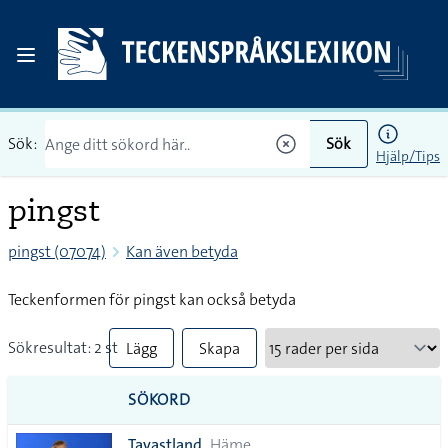
Sök:
Sök
Hjälp/Tips
pingst
pingst (07074)
Kan även betyda
Teckenformen för pingst kan också betyda
Sökresultat: 2 st
Lägg
Skapa
till
PDF
SÖKORD
alla i
Tavastland
Häme