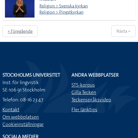
lista
Religion > Svenska kyrkan
Religion > Pingstkyrkan
« Föregående
Nästa »
STOCKHOLMS UNIVERSITET
ANDRA WEBBPLATSER
Inst. för lingvistik
STS-korpus
SE-106 91 Stockholm
Gilla Tecken
Telefon: 08-16 23 47
Teckenspråksvideo
Kontakt
Fler länktips
Om webbplatsen
Cookieinställningar
SOCIALA MEDIER