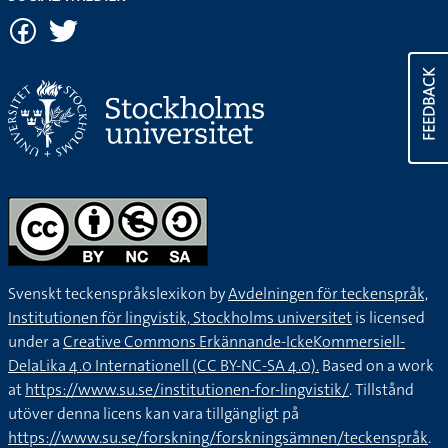
FEEDBACK
Svenskt teckenspråkslexikon by
Avdelningen för teckenspråk,
Institutionen för lingvistik, Stockholms universitet
is licensed
under a
Creative Commons Erkännande-IckeKommersiell-
DelaLika 4.0 Internationell (CC BY-NC-SA 4.0).
Based on a work
at
https://www.su.se/institutionen-for-lingvistik/
. Tillstånd
utöver denna licens kan vara tillgängligt på
https://www.su.se/forskning/forskningsämnen/teckenspråk
.