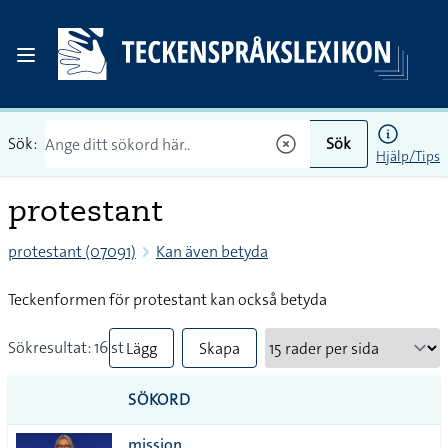
Sök:
Sök
Hjälp/Tips
protestant
protestant (07091)
Kan även betyda
Teckenformen för protestant kan också betyda
Sökresultat: 16 st
Lägg
Skapa
till
PDF
SÖKORD
alla i
mission