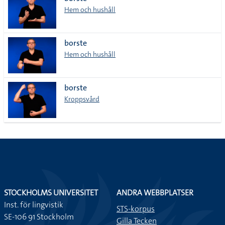
lista
Hem och hushåll
borste
Hem och hushåll
borste
Kroppsvård
STOCKHOLMS UNIVERSITET
ANDRA WEBBPLATSER
Inst. för lingvistik
STS-korpus
SE-106 91 Stockholm
Gilla Tecken