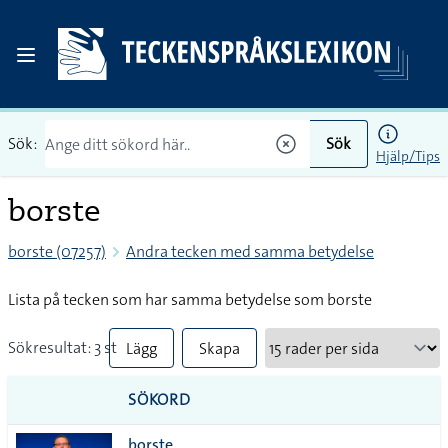
Sök:
Sök
Hjälp/Tips
borste
borste (07257)
Andra tecken med samma betydelse
Lista på tecken som har samma betydelse som borste
Sökresultat: 3 st
Lägg
Skapa
till
PDF
SÖKORD
alla i
borste