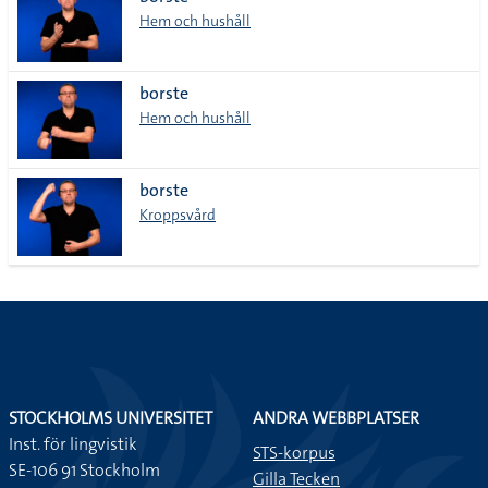
lista
Hem och hushåll
borste
Hem och hushåll
borste
Kroppsvård
STOCKHOLMS UNIVERSITET
ANDRA WEBBPLATSER
Inst. för lingvistik
STS-korpus
SE-106 91 Stockholm
Gilla Tecken