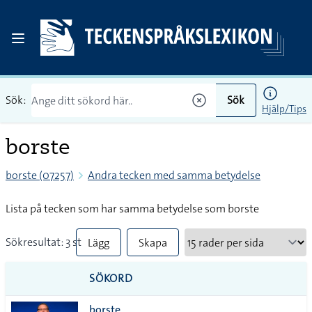
Sök:
Sök
Hjälp/Tips
borste
borste (07257)
Andra tecken med samma betydelse
Lista på tecken som har samma betydelse som borste
Sökresultat: 3 st
Lägg
Skapa
till
PDF
SÖKORD
alla i
borste