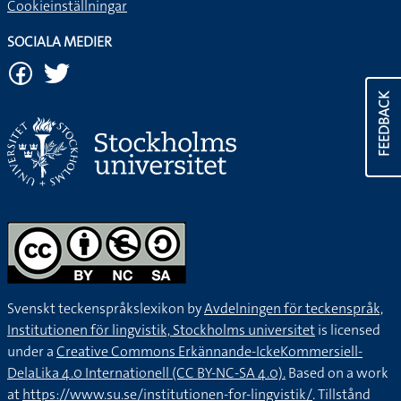
Cookieinställningar
SOCIALA MEDIER
FEEDBACK
Svenskt teckenspråkslexikon by
Avdelningen för teckenspråk,
Institutionen för lingvistik, Stockholms universitet
is licensed
under a
Creative Commons Erkännande-IckeKommersiell-
DelaLika 4.0 Internationell (CC BY-NC-SA 4.0).
Based on a work
at
https://www.su.se/institutionen-for-lingvistik/
. Tillstånd