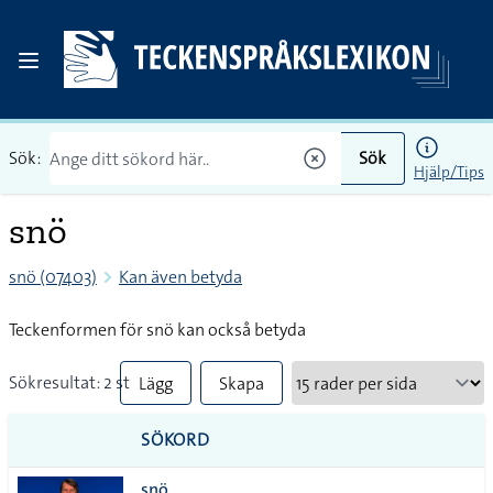
Sök:
Sök
Hjälp/Tips
snö
snö (07403)
Kan även betyda
Teckenformen för snö kan också betyda
Sökresultat: 2 st
Lägg
Skapa
till
PDF
SÖKORD
alla i
snö