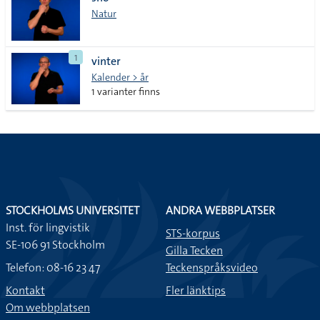
lista
Natur
1
vinter
Kalender > år
1 varianter finns
STOCKHOLMS UNIVERSITET
ANDRA WEBBPLATSER
Inst. för lingvistik
STS-korpus
SE-106 91 Stockholm
Gilla Tecken
Telefon: 08-16 23 47
Teckenspråksvideo
Kontakt
Fler länktips
Om webbplatsen