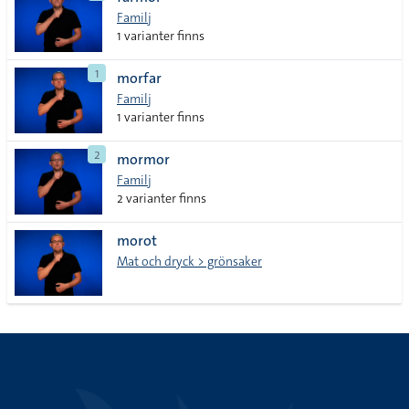
lista
Familj
1 varianter finns
1
morfar
Familj
1 varianter finns
2
mormor
Familj
2 varianter finns
morot
Mat och dryck > grönsaker