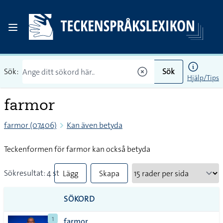
Sök:
Sök
Hjälp/Tips
farmor
farmor (07406)
Kan även betyda
Teckenformen för farmor kan också betyda
Sökresultat: 4 st
Lägg
Skapa
till
PDF
SÖKORD
alla i
1
farmor