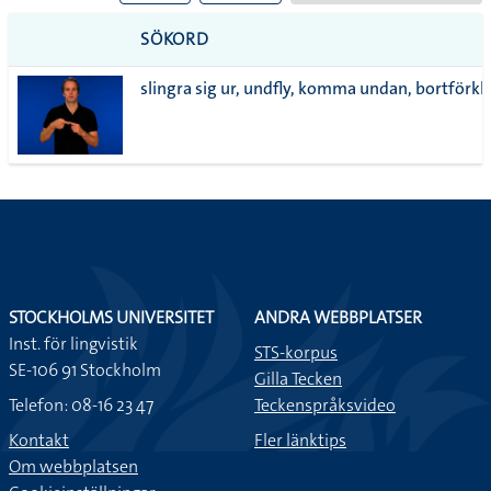
till
PDF
SÖKORD
alla i
slingra sig ur, undfly, komma undan, bortförkl
lista
STOCKHOLMS UNIVERSITET
ANDRA WEBBPLATSER
Inst. för lingvistik
STS-korpus
SE-106 91 Stockholm
Gilla Tecken
Telefon: 08-16 23 47
Teckenspråksvideo
Kontakt
Fler länktips
Om webbplatsen