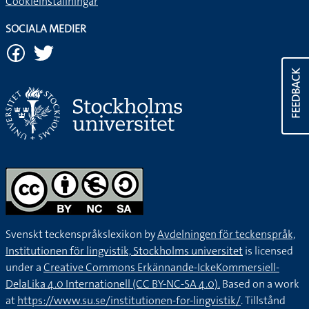
Cookieinställningar
SOCIALA MEDIER
FEEDBACK
Svenskt teckenspråkslexikon by
Avdelningen för teckenspråk,
Institutionen för lingvistik, Stockholms universitet
is licensed
under a
Creative Commons Erkännande-IckeKommersiell-
DelaLika 4.0 Internationell (CC BY-NC-SA 4.0).
Based on a work
at
https://www.su.se/institutionen-for-lingvistik/
. Tillstånd