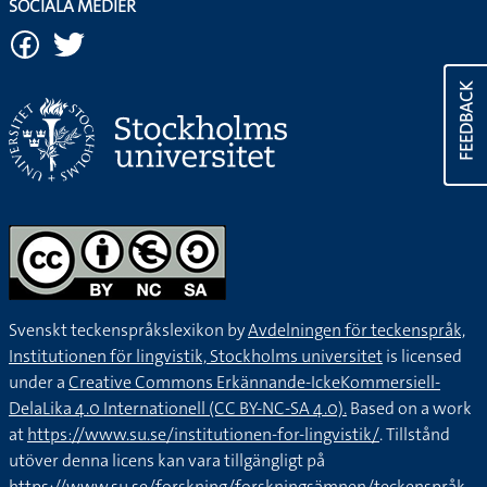
SOCIALA MEDIER
FEEDBACK
Svenskt teckenspråkslexikon by
Avdelningen för teckenspråk,
Institutionen för lingvistik, Stockholms universitet
is licensed
under a
Creative Commons Erkännande-IckeKommersiell-
DelaLika 4.0 Internationell (CC BY-NC-SA 4.0).
Based on a work
at
https://www.su.se/institutionen-for-lingvistik/
. Tillstånd
utöver denna licens kan vara tillgängligt på
https://www.su.se/forskning/forskningsämnen/teckenspråk
.