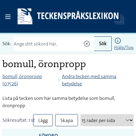
Sök:
Sök
Hjälp/Tips
bomull, öronpropp
bomull, öronpropp
Andra tecken med samma
(07526)
betydelse
Lista på tecken som har samma betydelse som bomull,
öronpropp
Sökresultat: 1 st
Lägg
Skapa
till
PDF
SÖKORD