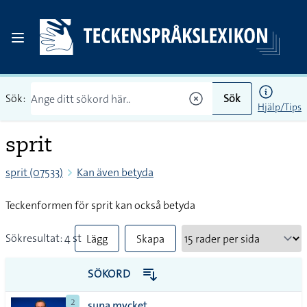
Sök:
Sök
Hjälp/Tips
sprit
sprit (07533)
Kan även betyda
Teckenformen för sprit kan också betyda
Sökresultat: 4 st
Lägg
Skapa
till
PDF
SÖKORD
alla i
2
supa mycket