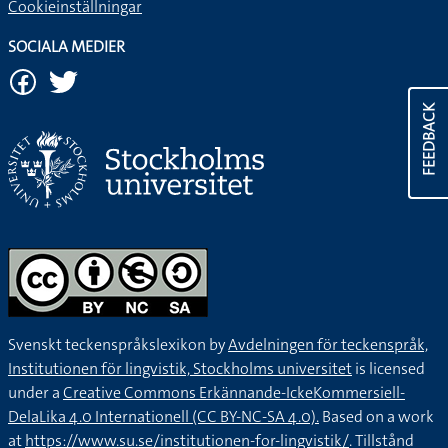
Cookieinställningar
SOCIALA MEDIER
FEEDBACK
Svenskt teckenspråkslexikon by
Avdelningen för teckenspråk,
Institutionen för lingvistik, Stockholms universitet
is licensed
under a
Creative Commons Erkännande-IckeKommersiell-
DelaLika 4.0 Internationell (CC BY-NC-SA 4.0).
Based on a work
at
https://www.su.se/institutionen-for-lingvistik/
. Tillstånd