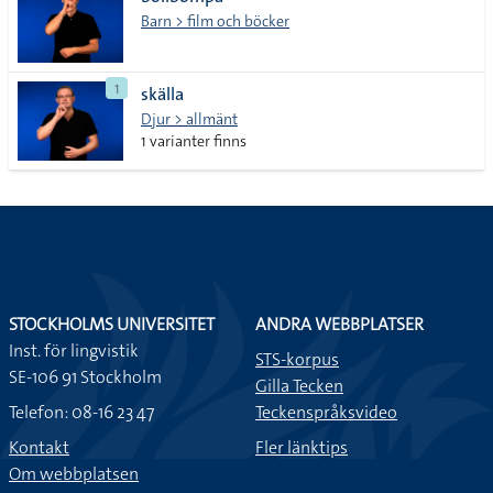
lista
Barn > film och böcker
1
skälla
Djur > allmänt
1 varianter finns
STOCKHOLMS UNIVERSITET
ANDRA WEBBPLATSER
Inst. för lingvistik
STS-korpus
SE-106 91 Stockholm
Gilla Tecken
Telefon: 08-16 23 47
Teckenspråksvideo
Kontakt
Fler länktips
Om webbplatsen