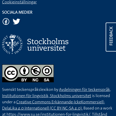
Cookieinställningar
SOCIALA MEDIER
FEEDBACK
Svenskt teckenspråkslexikon by
Avdelningen för teckenspråk,
Institutionen för lingvistik, Stockholms universitet
is licensed
under a
Creative Commons Erkännande-IckeKommersiell-
DelaLika 4.0 Internationell (CC BY-NC-SA 4.0).
Based on a work
at
https://www.su.se/institutionen-for-lingvistik/
. Tillstånd