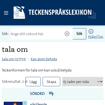
Sök:
Sök
Hjälp/Tips
tala om
tala om (07733)
Kan även betyda
Teckenformen för tala om kan också betyda
Sökresultat: 2 st
Lägg
Skapa
till
PDF
SÖKORD
alla i
1
påstående