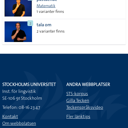
lista
Matematik
1 varianter finns
2
tala om
2 varianter finns
STOCKHOLMS UNIVERSITET
ANDRA WEBBPLATSER
Inst. för lingvistik
STS-korpus
SE-106 91 Stockholm
Gilla Tecken
Telefon: 08-16 23 47
Teckenspråksvideo
Kontakt
Fler länktips
Om webbplatsen