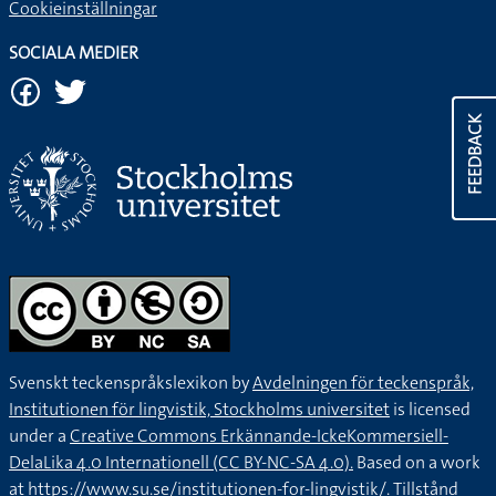
Cookieinställningar
SOCIALA MEDIER
FEEDBACK
Svenskt teckenspråkslexikon by
Avdelningen för teckenspråk,
Institutionen för lingvistik, Stockholms universitet
is licensed
under a
Creative Commons Erkännande-IckeKommersiell-
DelaLika 4.0 Internationell (CC BY-NC-SA 4.0).
Based on a work
at
https://www.su.se/institutionen-for-lingvistik/
. Tillstånd