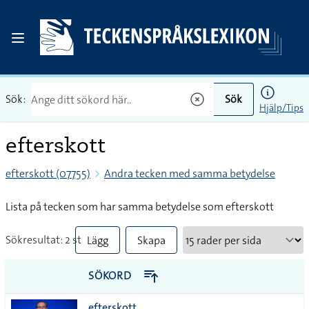
Sök:
Sök
Hjälp/Tips
efterskott
efterskott (07755)
Andra tecken med samma betydelse
Lista på tecken som har samma betydelse som efterskott
Sökresultat: 2 st
Lägg
Skapa
till
PDF
SÖKORD
alla i
efterskott