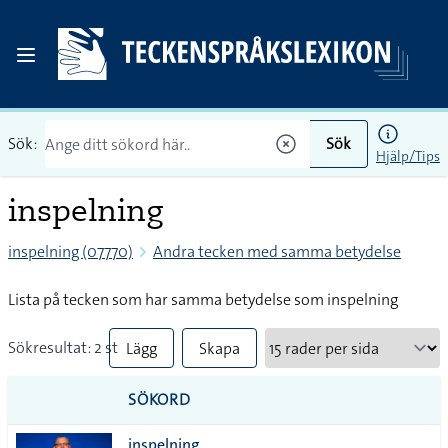
Sök:
Sök
Hjälp/Tips
inspelning
inspelning (07770)
Andra tecken med samma betydelse
Lista på tecken som har samma betydelse som inspelning
Sökresultat: 2 st
Lägg
Skapa
till
PDF
SÖKORD
alla i
inspelning