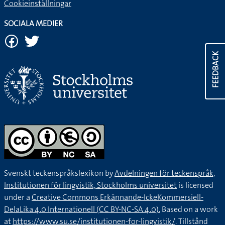
Cookieinställningar
SOCIALA MEDIER
FEEDBACK
Svenskt teckenspråkslexikon by
Avdelningen för teckenspråk,
Institutionen för lingvistik, Stockholms universitet
is licensed
under a
Creative Commons Erkännande-IckeKommersiell-
DelaLika 4.0 Internationell (CC BY-NC-SA 4.0).
Based on a work
at
https://www.su.se/institutionen-for-lingvistik/
. Tillstånd