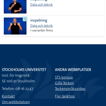
lista
Data och teknik
1
inspelning
Data och teknik
1 varianter finns
STOCKHOLMS UNIVERSITET
ANDRA WEBBPLATSER
Inst. för lingvistik
STS-korpus
SE-106 91 Stockholm
Gilla Tecken
Telefon: 08-16 23 47
Teckenspråksvideo
Kontakt
Fler länktips
Om webbplatsen