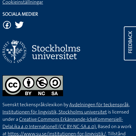
Cookieinställningar
SOCIALA MEDIER
FEEDBACK
Svenskt teckenspråkslexikon by
Avdelningen för teckenspråk,
Institutionen för lingvistik, Stockholms universitet
is licensed
under a
Creative Commons Erkännande-IckeKommersiell-
DelaLika 4.0 Internationell (CC BY-NC-SA 4.0).
Based on a work
at
https://www.su.se/institutionen-for-lingvistik/
. Tillstånd