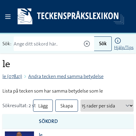
Sök:
Sök
Hjälp/Tips
le
le (07841)
Andra tecken med samma betydelse
Lista på tecken som har samma betydelse som le
Sökresultat: 2 st
Lägg
Skapa
till
PDF
SÖKORD
alla i
le