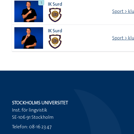
1
IK Surd
Sport > kl
IK Surd
Sport > kl
STOCKHOLMS UNIVERSITET
Inst. för lingvistik
SE-106 91 Stockholm
Telefon: 08-16 23 47