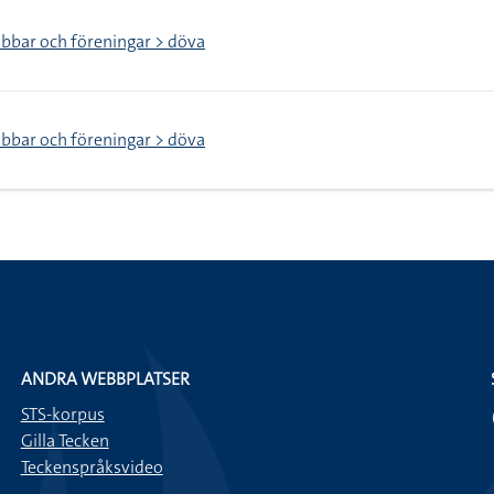
ubbar och föreningar > döva
ubbar och föreningar > döva
ANDRA WEBBPLATSER
STS-korpus
Gilla Tecken
Teckenspråksvideo