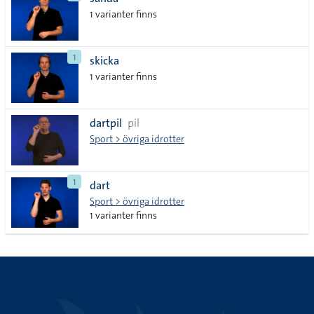
lista
1 varianter finns
1
skicka
1 varianter finns
dartpil
pil
Sport > övriga idrotter
1
dart
Sport > övriga idrotter
1 varianter finns