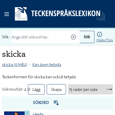
Sök:
Sök
Hjälp/Tips
skicka
skicka (07982)
Kan även betyda
Teckenformen för skicka kan också betyda
Sökresultat: 4 st
Lägg
Skapa
till
PDF
SÖKORD
alla i
1
sända