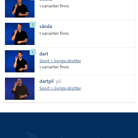
lista
1 varianter finns
1
sända
1 varianter finns
1
dart
Sport > övriga idrotter
1 varianter finns
dartpil
pil
Sport > övriga idrotter