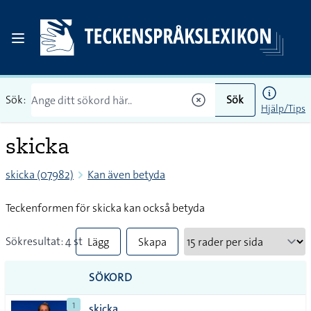
Sök:
Sök
Hjälp/Tips
skicka
skicka (07982)
Kan även betyda
Teckenformen för skicka kan också betyda
Sökresultat: 4 st
Lägg
Skapa
till
PDF
SÖKORD
alla i
1
skicka