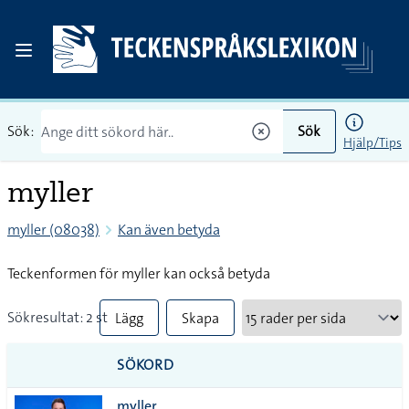
Sök:
Sök
Hjälp/Tips
myller
myller (08038)
Kan även betyda
Teckenformen för myller kan också betyda
Sökresultat: 2 st
Lägg
Skapa
till
PDF
SÖKORD
alla i
myller