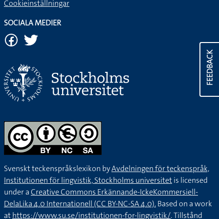
Cookieinställningar
SOCIALA MEDIER
FEEDBACK
Svenskt teckenspråkslexikon by
Avdelningen för teckenspråk,
Institutionen för lingvistik, Stockholms universitet
is licensed
under a
Creative Commons Erkännande-IckeKommersiell-
DelaLika 4.0 Internationell (CC BY-NC-SA 4.0).
Based on a work
at
https://www.su.se/institutionen-for-lingvistik/
. Tillstånd