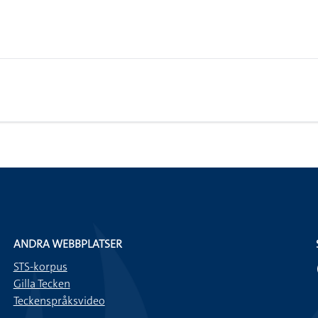
ANDRA WEBBPLATSER
STS-korpus
Gilla Tecken
Teckenspråksvideo