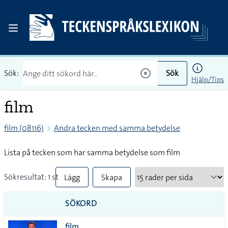
Sök:
Sök
Hjälp/Tips
film
film (08116)
Andra tecken med samma betydelse
Lista på tecken som har samma betydelse som film
Sökresultat: 1 st
Lägg
Skapa
till
PDF
SÖKORD
alla i
film