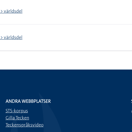
 > världsdel
 > världsdel
ANDRA WEBBPLATSER
STS-korpus
Gilla Tecken
Teckenspråksvideo