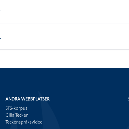
r
r
ANDRA WEBBPLATSER
STS-korpus
Gilla Tecken
Teckenspråksvideo