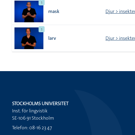
1
mask
Djur > insekte
1
larv
Djur > insekte
STOCKHOLMS UNIVERSITET
Inst. för lingvistik
SE-106 91 Stockholm
Telefon: 08-16 23 47