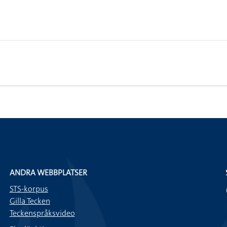
ANDRA WEBBPLATSER
STS-korpus
Gilla Tecken
Teckenspråksvideo