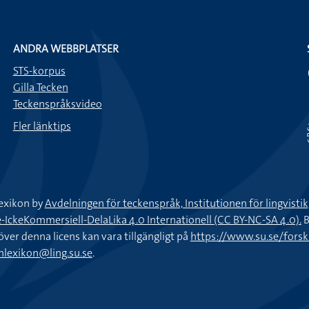
ANDRA WEBBPLATSER
STS-korpus
Gilla Tecken
Teckenspråksvideo
Fler länktips
exikon by
Avdelningen för teckenspråk, Institutionen för lingvisti
keKommersiell-DelaLika 4.0 Internationell (CC BY-NC-SA 4.0).
B
töver denna licens kan vara tillgängligt på
https://www.su.se/fors
nlexikon@ling.su.se
.