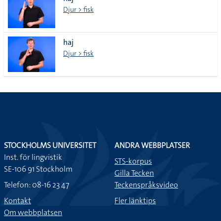
lista
Djur > fisk
haj
Djur > fisk
STOCKHOLMS UNIVERSITET
ANDRA WEBBPLATSER
Inst. för lingvistik
STS-korpus
SE-106 91 Stockholm
Gilla Tecken
Telefon: 08-16 23 47
Teckenspråksvideo
Kontakt
Fler länktips
Om webbplatsen