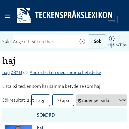
Sök:
Sök
Hjälp/Tips
haj
haj (08214)
Andra tecken med samma betydelse
Lista på tecken som har samma betydelse som haj
Sökresultat: 2 st
Lägg
Skapa
till
PDF
SÖKORD
alla i
haj