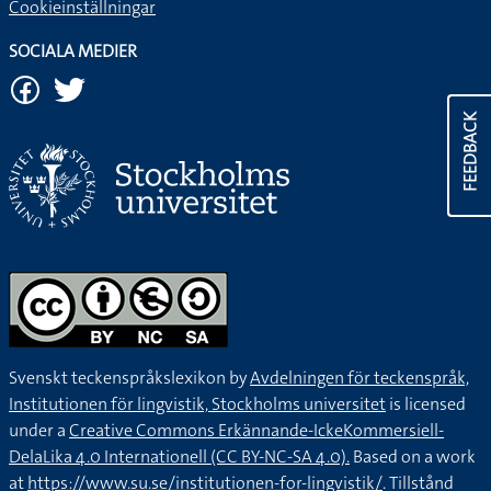
Cookieinställningar
SOCIALA MEDIER
FEEDBACK
Svenskt teckenspråkslexikon by
Avdelningen för teckenspråk,
Institutionen för lingvistik, Stockholms universitet
is licensed
under a
Creative Commons Erkännande-IckeKommersiell-
DelaLika 4.0 Internationell (CC BY-NC-SA 4.0).
Based on a work
at
https://www.su.se/institutionen-for-lingvistik/
. Tillstånd