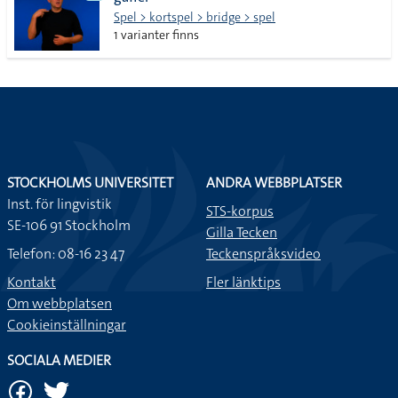
lista
Spel > kortspel > bridge > spel
1 varianter finns
STOCKHOLMS UNIVERSITET
ANDRA WEBBPLATSER
Inst. för lingvistik
STS-korpus
SE-106 91 Stockholm
Gilla Tecken
Telefon: 08-16 23 47
Teckenspråksvideo
Kontakt
Fler länktips
Om webbplatsen
Cookieinställningar
SOCIALA MEDIER