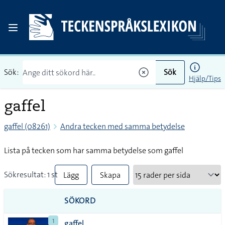
Sök:
Sök
Hjälp/Tips
gaffel
gaffel (08261)
Andra tecken med samma betydelse
Lista på tecken som har samma betydelse som gaffel
Sökresultat: 1 st
Lägg
Skapa
till
PDF
SÖKORD
alla i
1
gaffel