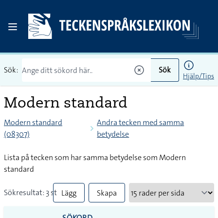
Sök:
Sök
Hjälp/Tips
Modern standard
Modern standard
Andra tecken med samma
(08307)
betydelse
Lista på tecken som har samma betydelse som Modern
standard
Sökresultat: 3 st
Lägg
Skapa
till
PDF
SÖKORD