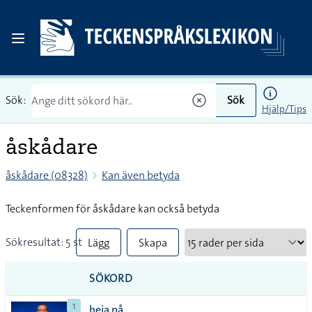
Sök:
Sök
Hjälp/Tips
åskådare
åskådare (08328)
Kan även betyda
Teckenformen för åskådare kan också betyda
Sökresultat: 5 st
Lägg
Skapa
till
PDF
SÖKORD
alla i
1
heja på